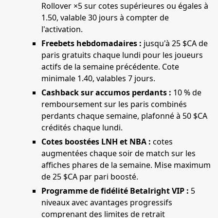
Rollover ×5 sur cotes supérieures ou égales à
1.50, valable 30 jours à compter de
l'activation.
Freebets hebdomadaires :
jusqu'à 25 $CA de
paris gratuits chaque lundi pour les joueurs
actifs de la semaine précédente. Cote
minimale 1.40, valables 7 jours.
Cashback sur accumos perdants :
10 % de
remboursement sur les paris combinés
perdants chaque semaine, plafonné à 50 $CA
crédités chaque lundi.
Cotes boostées LNH et NBA :
cotes
augmentées chaque soir de match sur les
affiches phares de la semaine. Mise maximum
de 25 $CA par pari boosté.
Programme de fidélité Betalright VIP :
5
niveaux avec avantages progressifs
comprenant des limites de retrait