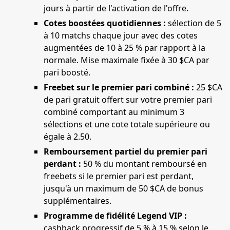
jours à partir de l'activation de l'offre.
Cotes boostées quotidiennes :
sélection de 5
à 10 matchs chaque jour avec des cotes
augmentées de 10 à 25 % par rapport à la
normale. Mise maximale fixée à 30 $CA par
pari boosté.
Freebet sur le premier pari combiné :
25 $CA
de pari gratuit offert sur votre premier pari
combiné comportant au minimum 3
sélections et une cote totale supérieure ou
égale à 2.50.
Remboursement partiel du premier pari
perdant :
50 % du montant remboursé en
freebets si le premier pari est perdant,
jusqu'à un maximum de 50 $CA de bonus
supplémentaires.
Programme de fidélité Legend VIP :
cashback progressif de 5 % à 15 % selon le