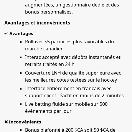
augmentées, un gestionnaire dédié et des
bonus personnalisés.
Avantages et inconvénients
✅ Avantages
Rollover ×5 parmi les plus favorables du
marché canadien
Interac accepté avec dépôts instantanés et
retraits traités en 24 h
Couverture LNH de qualité supérieure avec
les meilleures cotes testées sur le hockey
Interface entièrement en français avec
support client réactif en moins de 2 minutes
Live betting fluide sur mobile sur 500
événements par jour
❌ Inconvénients
Bonus plafonné à 200 $CA soit 50 $CA de