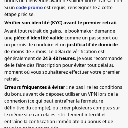
bonus de bienvenue avant de valider votre transaction.
Si un
code promo
est requis, renseignez-le à cette
étape précise.
Vérifier son identité (KYC) avant le premier retrait
Avant tout retrait de gains, le bookmaker demande
une
pièce d'identité valide
comme un passeport ou
un permis de conduire et un
justificatif de domicile
de moins de 3 mois. Le délai de vérification est
généralement de
24 à 48 heures
. Je vous recommande
de le faire dès l'inscription pour éviter tout délai au
moment où vous souhaiterez effectuer votre premier
retrait.
Erreurs fréquentes à éviter :
ne pas lire les conditions
du bonus avant de déposer, utiliser un VPN lors de la
connexion (ce qui peut entraîner la fermeture
définitive du compte), ou créer plusieurs comptes sur
le même site car cela est strictement interdit et
entraîne la confiscation immédiate du bonus et de