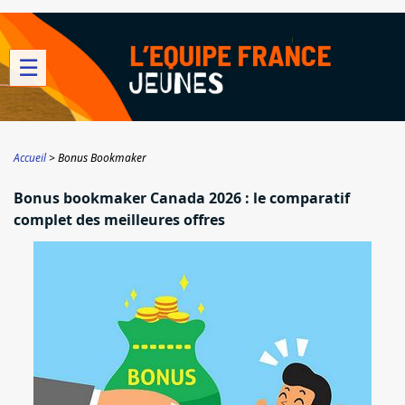
☰
Accueil
Bonus Bookmaker
Bonus bookmaker Canada 2026 : le comparatif
complet des meilleures offres