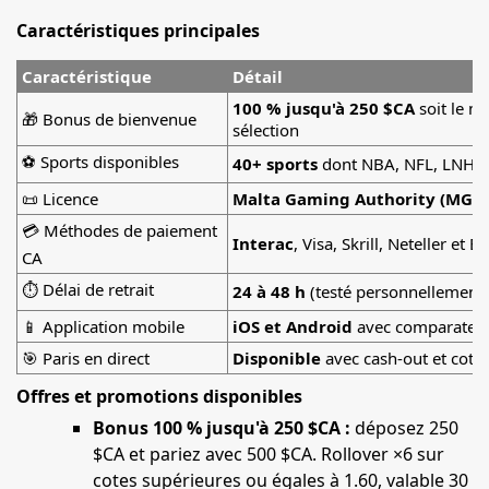
Caractéristiques principales
Caractéristique
Détail
100 % jusqu'à 250 $CA
soit le mo
🎁 Bonus de bienvenue
sélection
⚽ Sports disponibles
40+ sports
dont NBA, NFL, LNH, F1
📜 Licence
Malta Gaming Authority (MGA)
💳 Méthodes de paiement
Interac
, Visa, Skrill, Neteller et B
CA
⏱️ Délai de retrait
24 à 48 h
(testé personnellement à
📱 Application mobile
iOS et Android
avec comparateur 
🎯 Paris en direct
Disponible
avec cash-out et cotes
Offres et promotions disponibles
Bonus 100 % jusqu'à 250 $CA :
déposez 250
$CA et pariez avec 500 $CA. Rollover ×6 sur
cotes supérieures ou égales à 1.60, valable 30