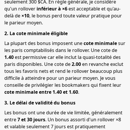
seulement 300 $CA. En règle générale, je considère
qu'un rollover
inférieur à ×6
est acceptable et qu'au-
delà de
×10
, le bonus perd toute valeur pratique pour
le parieur moyen.
2. La cote minimale éligible
La plupart des bonus imposent une
cote minimale
sur
les paris comptabilisés dans le rollover. Une cote de
1.40
est permissive car elle inclut la quasi-totalité des
paris disponibles. Une cote de
2.00
en revanche exclut
tous les favoris nets et rend le rollover beaucoup plus
difficile à atteindre pour un parieur moyen. Je vous
conseille de privilégier les bookmakers qui fixent leur
cote minimale entre 1.40 et 1.60
.
3. Le délai de validité du bonus
Les bonus ont une durée de vie limitée, généralement
entre
7 et 30 jours
. Un bonus assorti d'un rollover ×8
et valable seulement 7 jours est pratiquement