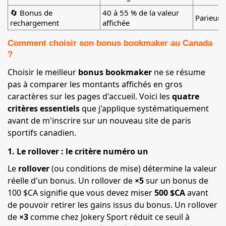
🔄 Bonus de
40 à 55 % de la valeur
Parieurs 
rechargement
affichée
Comment choisir son bonus bookmaker au Canada
?
Choisir le meilleur
bonus bookmaker
ne se résume
pas à comparer les montants affichés en gros
caractères sur les pages d'accueil. Voici les
quatre
critères essentiels
que j'applique systématiquement
avant de m'inscrire sur un nouveau site de paris
sportifs canadien.
1. Le rollover : le critère numéro un
Le
rollover
(ou conditions de mise) détermine la valeur
réelle d'un bonus. Un rollover de
×5
sur un bonus de
100 $CA signifie que vous devez miser
500 $CA
avant
de pouvoir retirer les gains issus du bonus. Un rollover
de
×3
comme chez Jokery Sport réduit ce seuil à