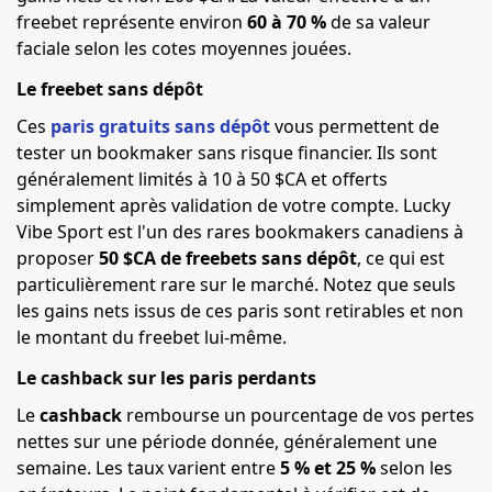
freebet représente environ
60 à 70 %
de sa valeur
faciale selon les cotes moyennes jouées.
Le freebet sans dépôt
Ces
paris gratuits sans dépôt
vous permettent de
tester un bookmaker sans risque financier. Ils sont
généralement limités à 10 à 50 $CA et offerts
simplement après validation de votre compte. Lucky
Vibe Sport est l'un des rares bookmakers canadiens à
proposer
50 $CA de freebets sans dépôt
, ce qui est
particulièrement rare sur le marché. Notez que seuls
les gains nets issus de ces paris sont retirables et non
le montant du freebet lui-même.
Le cashback sur les paris perdants
Le
cashback
rembourse un pourcentage de vos pertes
nettes sur une période donnée, généralement une
semaine. Les taux varient entre
5 % et 25 %
selon les