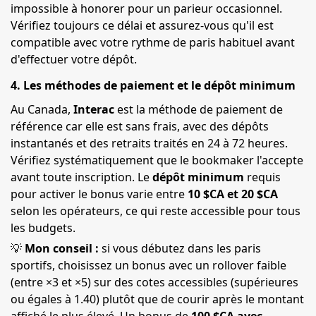
impossible à honorer pour un parieur occasionnel.
Vérifiez toujours ce délai et assurez-vous qu'il est
compatible avec votre rythme de paris habituel avant
d'effectuer votre dépôt.
4. Les méthodes de paiement et le dépôt minimum
Au Canada,
Interac
est la méthode de paiement de
référence car elle est sans frais, avec des dépôts
instantanés et des retraits traités en 24 à 72 heures.
Vérifiez systématiquement que le bookmaker l'accepte
avant toute inscription. Le
dépôt minimum
requis
pour activer le bonus varie entre
10 $CA et 20 $CA
selon les opérateurs, ce qui reste accessible pour tous
les budgets.
💡
Mon conseil :
si vous débutez dans les paris
sportifs, choisissez un bonus avec un rollover faible
(entre ×3 et ×5) sur des cotes accessibles (supérieures
ou égales à 1.40) plutôt que de courir après le montant