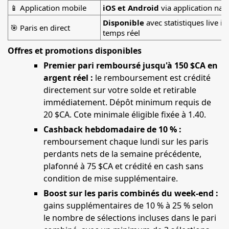
📱 Application mobile
iOS et Android
via application nati
Disponible
avec statistiques live i
🎯 Paris en direct
temps réel
Offres et promotions disponibles
Premier pari remboursé jusqu'à 150 $CA en
argent réel :
le remboursement est crédité
directement sur votre solde et retirable
immédiatement. Dépôt minimum requis de
20 $CA. Cote minimale éligible fixée à 1.40.
Cashback hebdomadaire de 10 % :
remboursement chaque lundi sur les paris
perdants nets de la semaine précédente,
plafonné à 75 $CA et crédité en cash sans
condition de mise supplémentaire.
Boost sur les paris combinés du week-end :
gains supplémentaires de 10 % à 25 % selon
le nombre de sélections incluses dans le pari