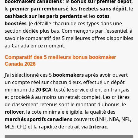
bookmakers canadiens
: le
bonus sur premier dépôt
,
le
premier pari remboursé
, les
freebets sans dépôt
, le
cashback sur les paris perdants
et les
cotes
boostées
. Je détaille chacun de ces types dans une
section dédiée plus bas. Commençons par l'essentiel, à
savoir le comparatif des 5 meilleures offres disponibles
au Canada en ce moment.
Comparatif des 5 meilleurs bonus bookmaker
Canada 2026
J'ai sélectionné ces 5
bookmakers
après avoir ouvert
un compte réel sur chacun d'eux, effectué un dépôt
minimum de
20 $CA
, testé le service client en français
et procédé à au moins un retrait complet. Les critères
de classement retenus sont le montant du bonus, le
rollover
, la cote minimale éligible, la qualité des
marchés sportifs canadiens
couverts (LNH, NBA, NFL,
MLS, CFL) et la rapidité de retrait via
Interac
.