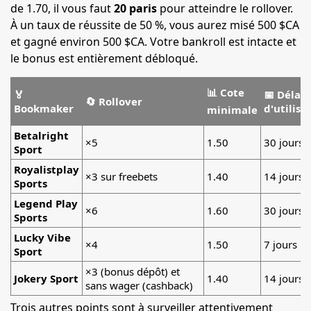
de 1.70, il vous faut
20 paris
pour atteindre le rollover.
À un taux de réussite de 50 %, vous aurez misé 500 $CA
et gagné environ 500 $CA. Votre bankroll est intacte et
le bonus est entièrement débloqué.
📊 Cote
🏅
📅 Délai
🔄 Rollover
Bookmaker
d'utilisa
minimale
Betalright
×5
1.50
30 jours
Sport
Royalistplay
×3 sur freebets
1.40
14 jours
Sports
Legend Play
×6
1.60
30 jours
Sports
Lucky Vibe
×4
1.50
7 jours
Sport
×3 (bonus dépôt) et
Jokery Sport
1.40
14 jours
sans wager (cashback)
Trois autres points sont à surveiller attentivement