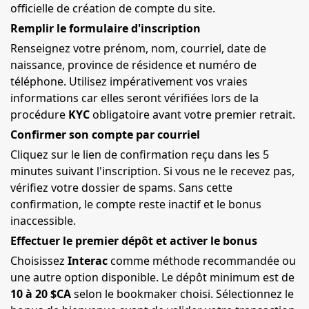
officielle de création de compte du site.
Remplir le formulaire d'inscription
Renseignez votre prénom, nom, courriel, date de
naissance, province de résidence et numéro de
téléphone. Utilisez impérativement vos vraies
informations car elles seront vérifiées lors de la
procédure
KYC
obligatoire avant votre premier retrait.
Confirmer son compte par courriel
Cliquez sur le lien de confirmation reçu dans les 5
minutes suivant l'inscription. Si vous ne le recevez pas,
vérifiez votre dossier de spams. Sans cette
confirmation, le compte reste inactif et le bonus
inaccessible.
Effectuer le premier dépôt et activer le bonus
Choisissez
Interac
comme méthode recommandée ou
une autre option disponible. Le dépôt minimum est de
10 à 20 $CA
selon le bookmaker choisi. Sélectionnez le